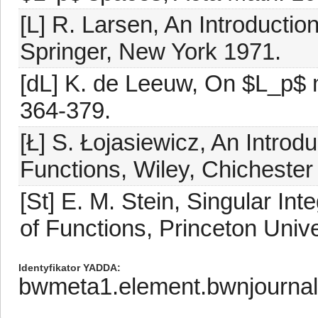
[L] R. Larsen, An Introduction
Springer, New York 1971.
[dL] K. de Leeuw, On $L_p$ mu
364-379.
[Ł] S. Łojasiewicz, An Introd
Functions, Wiley, Chichester
[St] E. M. Stein, Singular Inte
of Functions, Princeton Univ
Identyfikator YADDA
bwmeta1.element.bwnjourna