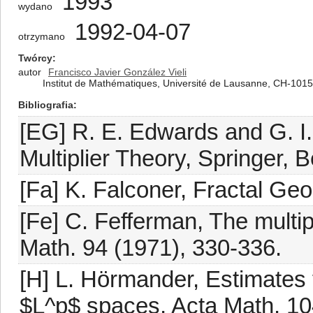
1993
wydano
1992-04-07
otrzymano
Twórcy
autor
Francisco Javier González Vieli
Institut de Mathématiques, Université de Lausanne, CH-101
Bibliografia
[EG] R. E. Edwards and G. I.
Multiplier Theory, Springer, B
[Fa] K. Falconer, Fractal Ge
[Fe] C. Fefferman, The multipl
Math. 94 (1971), 330-336.
[H] L. Hörmander, Estimates f
$L^p$ spaces, Acta Math. 10