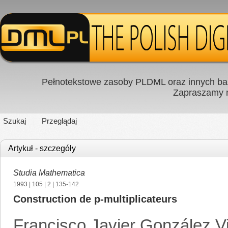
Pełnotekstowe zasoby PLDML oraz innych baz
Zapraszamy
Szukaj
Przeglądaj
Artykuł - szczegóły
Studia Mathematica
1993
|
105
|
2
| 135-142
Construction de p-multiplicateurs
Francisco Javier González Vi