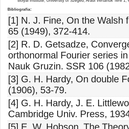
Bolyai Institute, University of Szeged, Aradi Vértanúk Tere 
Bibliografia
[1] N. J. Fine, On the Walsh 
65 (1949), 372-414.
[2] R. D. Getsadze, Converg
orthonormal Fourier series i
Nauk Gruzin. SSR 106 (1982)
[3] G. H. Hardy, On double Fo
(1906), 53-79.
[4] G. H. Hardy, J. E. Littlew
Cambridge Univ. Press, 1934
[5] E. W. Hobson, The Theory