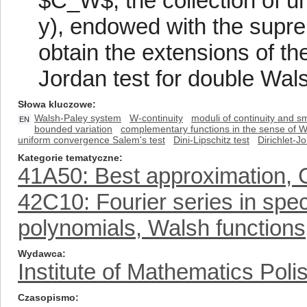
$C_W$, the collection of un
y), endowed with the supr
obtain the extensions of the
Jordan test for double Wals
Słowa kluczowe
Walsh-Paley system
W-continuity
moduli of continuity and 
EN
bounded variation
complementary functions in the sense of W
uniform convergence Salem's test
Dini-Lipschitz test
Dirichlet-J
Kategorie tematyczne
41A50: Best approximation,
42C10: Fourier series in spe
polynomials, Walsh functions,
Wydawca
Institute of Mathematics Pol
Czasopismo