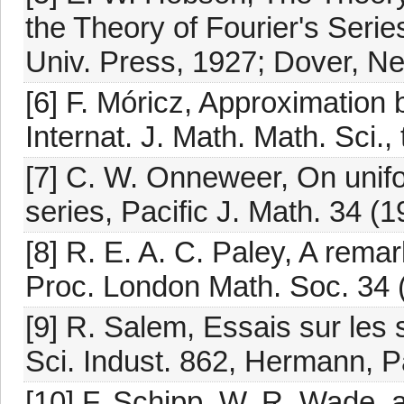
the Theory of Fourier's Series
Univ. Press, 1927; Dover, N
[6] F. Móricz, Approximation
Internat. J. Math. Math. Sci.,
[7] C. W. Onneweer, On unif
series, Pacific J. Math. 34 (
[8] R. E. A. C. Paley, A rema
Proc. London Math. Soc. 34 
[9] R. Salem, Essais sur les 
Sci. Indust. 862, Hermann, P
[10] F. Schipp, W. R. Wade, 