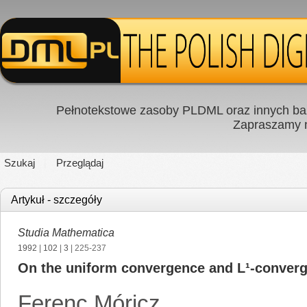
Pełnotekstowe zasoby PLDML oraz innych baz
Zapraszamy
Szukaj
Przeglądaj
Artykuł - szczegóły
Studia Mathematica
1992
|
102
|
3
| 225-237
On the uniform convergence and L¹-converg
Ferenc Móricz