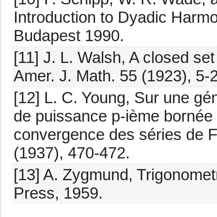
Introduction to Dyadic Harmo
Budapest 1990.
[11] J. L. Walsh, A closed se
Amer. J. Math. 55 (1923), 5-
[12] L. C. Young, Sur une gén
de puissance p-ième bornée a
convergence des séries de Fo
(1937), 470-472.
[13] A. Zygmund, Trigonometr
Press, 1959.