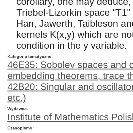
corollary, one may deduce,
Triebel-Lizorkin space "T1
Han, Jawerth, Taibleson a
kernels K(x,y) which are no
condition in the y variable.
Kategorie tematyczne
46E35: Sobolev spaces and ot
embedding theorems, trace 
42B20: Singular and oscillato
etc.)
Wydawca
Institute of Mathematics Pol
Czasopismo