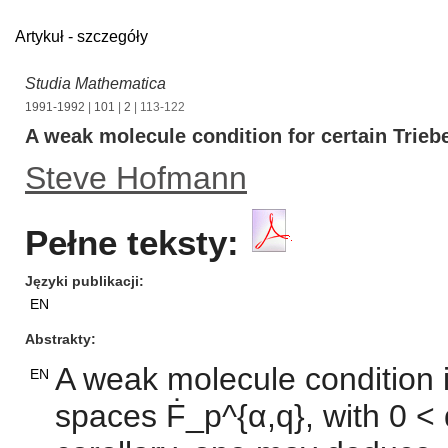
Artykuł - szczegóły
Studia Mathematica
1991-1992
|
101
|
2
| 113-122
A weak molecule condition for certain Trieb
Steve Hofmann
Pełne teksty:
Języki publikacji
EN
Abstrakty
A weak molecule condition is
EN
spaces Ḟ_p^{α,q}, with 0 < 