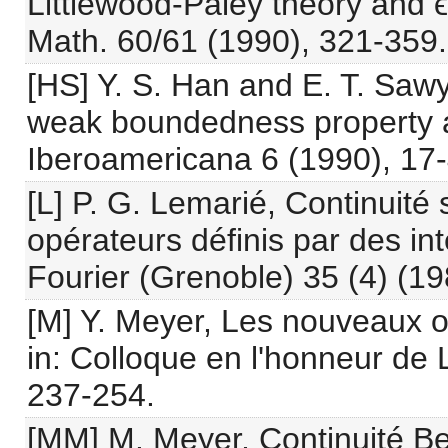
Littlewood-Paley theory and ϵ-
Math. 60/61 (1990), 321-359.
[HS] Y. S. Han and E. T. Sawy
weak boundedness property 
Iberoamericana 6 (1990), 17-
[L] P. G. Lemarié, Continuité
opérateurs définis par des int
Fourier (Grenoble) 35 (4) (1
[M] Y. Meyer, Les nouveaux 
in: Colloque en l'honneur de 
237-254.
[MM] M. Meyer, Continuité Be