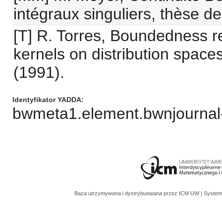
intégraux singuliers, thèse d
[T] R. Torres, Boundedness re
kernels on distribution spac
(1991).
Identyfikator YADDA
bwmeta1.element.bwnjournal
Baza utrzymywana i dystrybuowana przez
ICM UW
| System