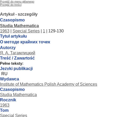
Przejdź do menu głównego
Przejdź do treści
Artykuł - szczegóły
Czasopismo
Studia Mathematica
1963
|
Special Series
|
1
| 129-130
Tytuł artykułu
О методе крайних точек
Autorzy
Я. А. Тагамлицкий
Treść / Zawartość
Pełne teksty:
Języki publikacji
RU
Wydawca
Institute of Mathematics Polish Academy of Sciences
Czasopismo
Studia Mathematica
Rocznik
1963
Tom
Special Series