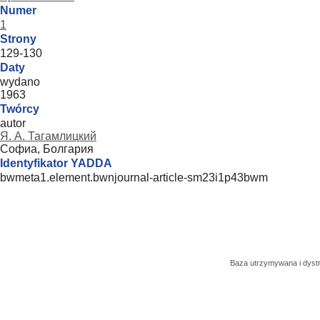
Numer
1
Strony
129-130
Daty
wydano
1963
Twórcy
autor
Я. А. Тагамлицкий
Софиа, Болгария
Identyfikator YADDA
bwmeta1.element.bwnjournal-article-sm23i1p43bwm
Baza utrzymywana i dys