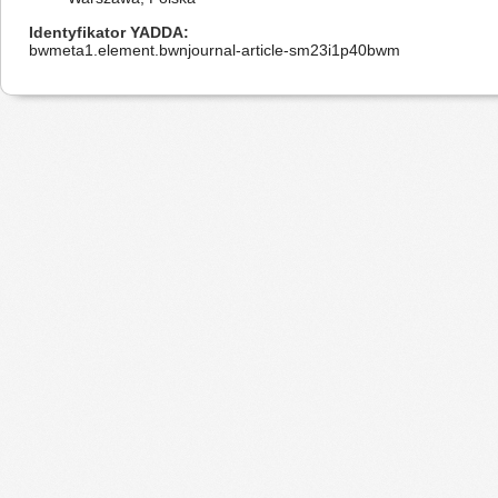
Identyfikator YADDA
bwmeta1.element.bwnjournal-article-sm23i1p40bwm