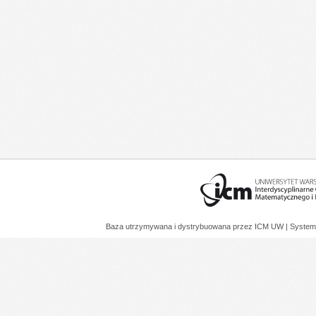
Baza utrzymywana i dystrybuowana przez
ICM UW
| System