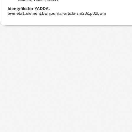
Identyfikator YADDA
bwmeta1.element.bwnjournal-article-sm23i1p32bwm