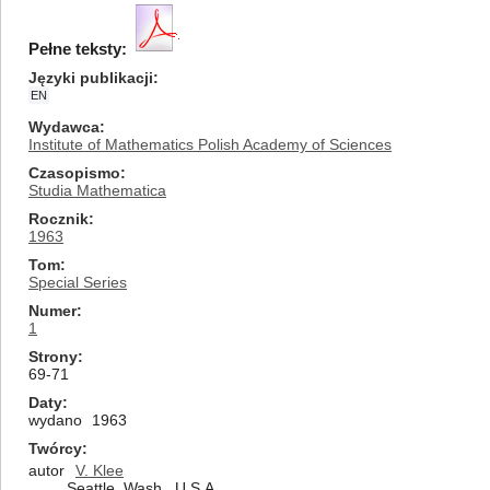
Pełne teksty:
Języki publikacji
EN
Wydawca
Institute of Mathematics Polish Academy of Sciences
Czasopismo
Studia Mathematica
Rocznik
1963
Tom
Special Series
Numer
1
Strony
69-71
Daty
wydano
1963
Twórcy
autor
V. Klee
Seattle, Wash., U.S.A.