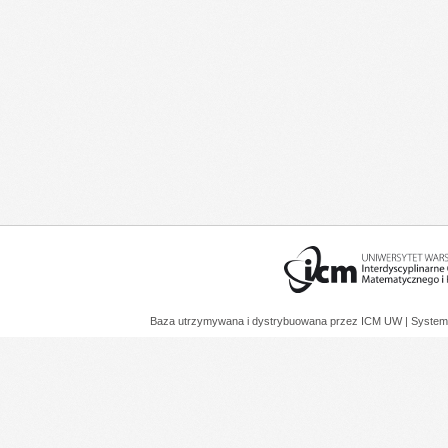
Baza utrzymywana i dystrybuowana przez
ICM UW
| System