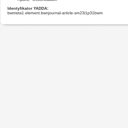
Identyfikator YADDA
bwmeta1.element.bwnjournal-article-sm23i1p31bwm