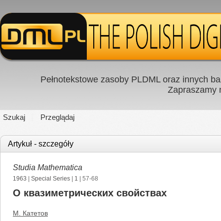
Pełnotekstowe zasoby PLDML oraz innych baz
Zapraszamy
Szukaj
Przeglądaj
Artykuł - szczegóły
Studia Mathematica
1963
|
Special Series
|
1
| 57-68
О квазиметрических свойствах
М. Катетов