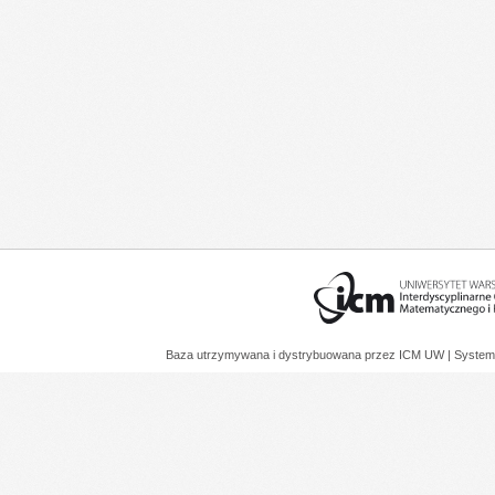
Baza utrzymywana i dystrybuowana przez
ICM UW
| System