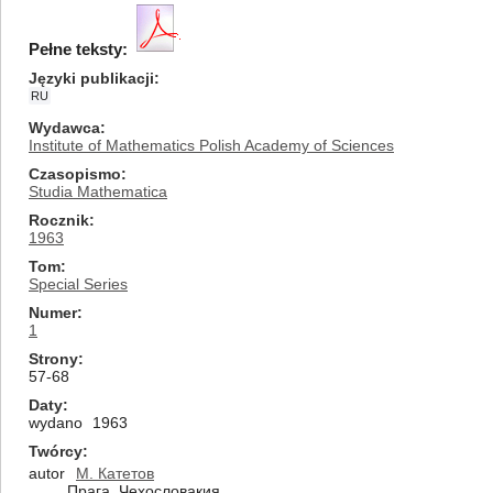
Pełne teksty:
Języki publikacji
RU
Wydawca
Institute of Mathematics Polish Academy of Sciences
Czasopismo
Studia Mathematica
Rocznik
1963
Tom
Special Series
Numer
1
Strony
57-68
Daty
wydano
1963
Twórcy
autor
М. Катетов
Прага, Чехословакия