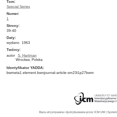
Tom
Special Series
Numer
1
Strony
39-40
Daty
wydano
1963
Twórcy
autor
S. Hartman
Wrocław, Polska
Identyfikator YADDA
bwmeta1.element.bwnjournal-article-sm23i1p27bwm
Baza utrzymywana i dystrybuowana przez
ICM UW
| System