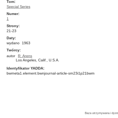
Tom
Special Series
Numer
1
Strony
21-23
Daty
wydano
1963
Twórcy
autor
R. Arens
Los Angeles, Calif., U.S.A.
Identyfikator YADDA
bwmeta1.element.bwnjournal-article-sm23i1p21bwm
Baza utrzymywana i dys