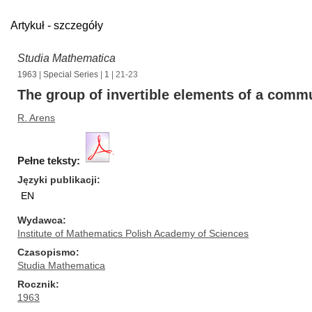
Artykuł - szczegóły
Studia Mathematica
1963
|
Special Series
|
1
| 21-23
The group of invertible elements of a comm
R. Arens
Pełne teksty:
Języki publikacji
EN
Wydawca
Institute of Mathematics Polish Academy of Sciences
Czasopismo
Studia Mathematica
Rocznik
1963