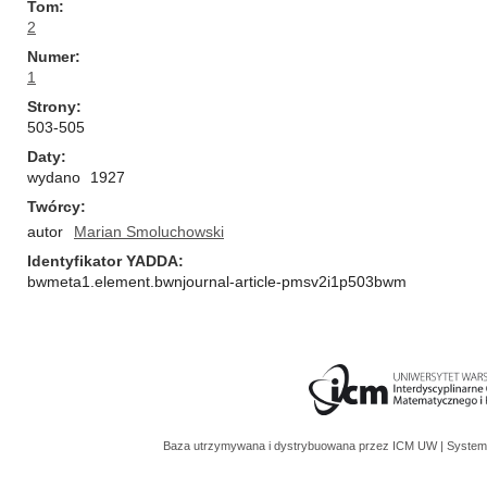
Tom
2
Numer
1
Strony
503-505
Daty
wydano
1927
Twórcy
autor
Marian Smoluchowski
Identyfikator YADDA
bwmeta1.element.bwnjournal-article-pmsv2i1p503bwm
Baza utrzymywana i dystrybuowana przez
ICM UW
| System