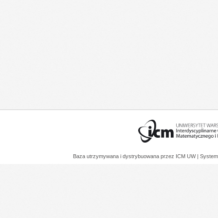
Baza utrzymywana i dystrybuowana przez
ICM UW
| System