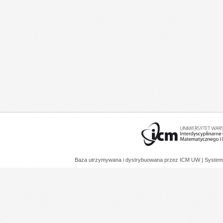
Baza utrzymywana i dystrybuowana przez
ICM UW
| System