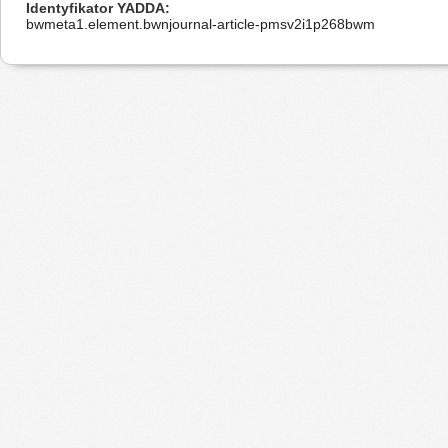
Identyfikator YADDA
bwmeta1.element.bwnjournal-article-pmsv2i1p268bwm