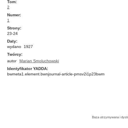
Tom
2
Numer
1
Strony
23-24
Daty
wydano
1927
Twórcy
autor
Marian Smoluchowski
Identyfikator YADDA
bwmeta1.element.bwnjournal-article-pmsv2i1p23bwm
Baza utrzymywana i dys