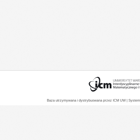
Baza utrzymywana i dystrybuowana przez
ICM UW
| System