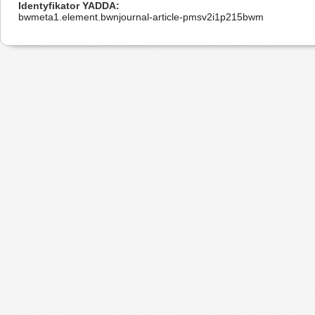
Identyfikator YADDA
bwmeta1.element.bwnjournal-article-pmsv2i1p215bwm