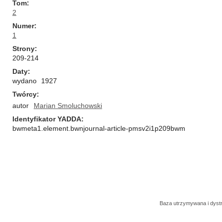
Tom
2
Numer
1
Strony
209-214
Daty
wydano
1927
Twórcy
autor
Marian Smoluchowski
Identyfikator YADDA
bwmeta1.element.bwnjournal-article-pmsv2i1p209bwm
Baza utrzymywana i dys