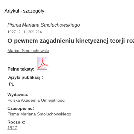
Artykuł - szczegóły
Pisma Mariana Smoluchowskiego
1927
|
2
|
1
| 209-214
O pewnem zagadnieniu kinetycznej teorji r
Marian Smoluchowski
Pełne teksty:
Języki publikacji
PL
Wydawca
Polska Akademia Umiejętności
Czasopismo
Pisma Mariana Smoluchowskiego
Rocznik
1927