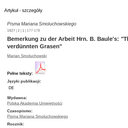
Artykuł - szczegóły
Pisma Mariana Smoluchowskiego
1927
|
2
|
1
| 177-178
Bemerkung zu der Arbeit Hrn. B. Baule's: "
verdünnten Grasen"
Marian Smoluchowski
Pełne teksty:
Języki publikacji
DE
Wydawca
Polska Akademia Umiejętności
Czasopismo
Pisma Mariana Smoluchowskiego
Rocznik