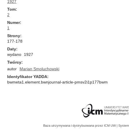
1927
Tom
2
Numer
1
Strony
177-178
Daty
wydano
1927
Twórcy
autor
Marian Smoluchowski
Identyfikator YADDA
bwmeta1.element.bwnjournal-article-pmsv2i1p177bwm
Baza utrzymywana i dystrybuowana przez
ICM UW
| System