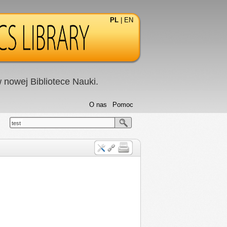
PL
|
EN
nowej Bibliotece Nauki.
O nas
Pomoc
test