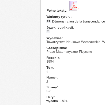
Pełne teksty:
Warianty tytułu
Démonstration de la transcendanc
FR
Języki publikacji
PL
Wydawca
Towarzystwo Naukowe Warszawskie. Wy
Czasopismo
Prace Matematyczno-Fizyczne
Rocznik
1894
Tom
5
Numer
1
Strony
6-8
Daty
wydano
1894