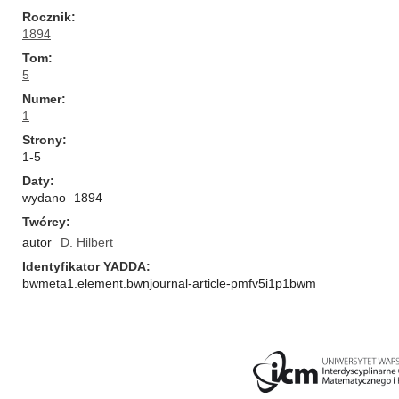
Rocznik
1894
Tom
5
Numer
1
Strony
1-5
Daty
wydano
1894
Twórcy
autor
D. Hilbert
Identyfikator YADDA
bwmeta1.element.bwnjournal-article-pmfv5i1p1bwm