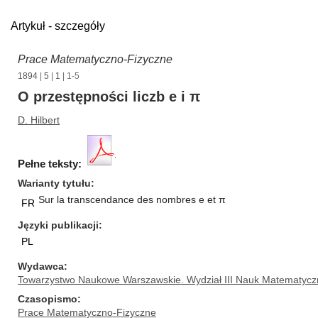
Artykuł - szczegóły
Prace Matematyczno-Fizyczne
1894
|
5
|
1
| 1-5
O przestępności liczb e i π
D. Hilbert
Pełne teksty:
Warianty tytułu
Sur la transcendance des nombres e et π
FR
Języki publikacji
PL
Wydawca
Towarzystwo Naukowe Warszawskie. Wydział III Nauk Matematycz
Czasopismo
Prace Matematyczno-Fizyczne