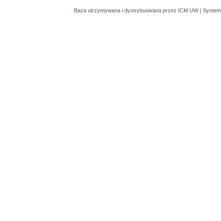
Baza utrzymywana i dystrybuowana przez
ICM UW
| System