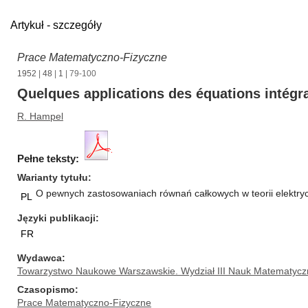
Artykuł - szczegóły
Prace Matematyczno-Fizyczne
1952
|
48
|
1
| 79-100
Quelques applications des équations intégral
R. Hampel
Pełne teksty:
Warianty tytułu
O pewnych zastosowaniach równań całkowych w teorii elektry
PL
Języki publikacji
FR
Wydawca
Towarzystwo Naukowe Warszawskie. Wydział III Nauk Matematycz
Czasopismo
Prace Matematyczno-Fizyczne