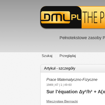
Pełnotekstowe zasoby P
Szukaj
Przeglądaj
Artykuł - szczegóły
Prace Matematyczno-Fizyczne
1949
|
47
|
1
| 49-60
Sur l'équation Δy²/h² + A(x
Mieczysław Biernacki