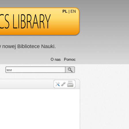
PL
|
EN
nowej Bibliotece Nauki.
O nas
Pomoc
test