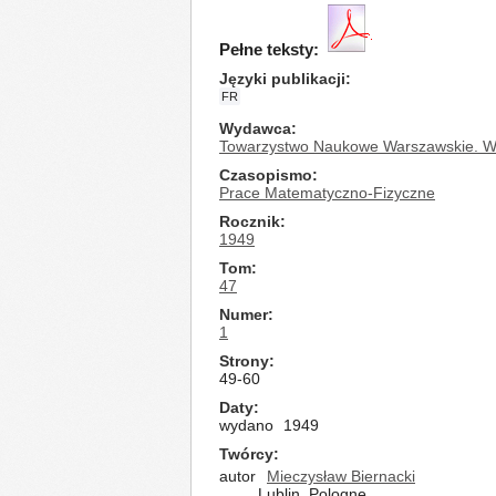
Pełne teksty:
Języki publikacji
FR
Wydawca
Towarzystwo Naukowe Warszawskie. Wy
Czasopismo
Prace Matematyczno-Fizyczne
Rocznik
1949
Tom
47
Numer
1
Strony
49-60
Daty
wydano
1949
Twórcy
autor
Mieczysław Biernacki
Lublin, Pologne