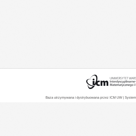
Baza utrzymywana i dystrybuowana przez
ICM UW
| System