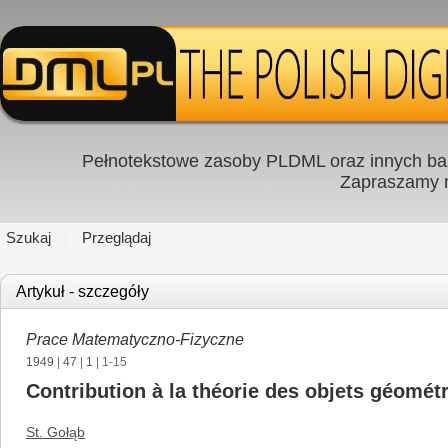
Pełnotekstowe zasoby PLDML oraz innych baz
Zapraszamy
Szukaj
Przeglądaj
Artykuł - szczegóły
Prace Matematyczno-Fizyczne
1949
|
47
|
1
| 1-15
Contribution à la théorie des objets géomét
St. Gołąb