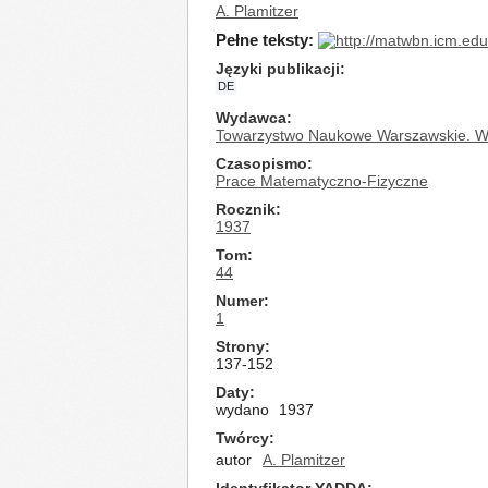
A. Plamitzer
Pełne teksty:
Języki publikacji
DE
Wydawca
Towarzystwo Naukowe Warszawskie. Wy
Czasopismo
Prace Matematyczno-Fizyczne
Rocznik
1937
Tom
44
Numer
1
Strony
137-152
Daty
wydano
1937
Twórcy
autor
A. Plamitzer