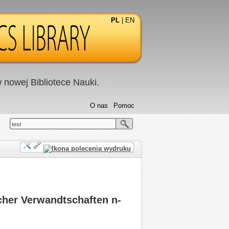
PL
|
EN
nowej Bibliotece Nauki.
O nas
Pomoc
test
cher Verwandtschaften n-