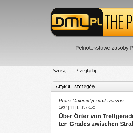
Pełnotekstowe zasoby P
Szukaj
Przeglądaj
Artykuł - szczegóły
Prace Matematyczno-Fizyczne
1937
|
44
|
1
| 137-152
Über Örter von Treffgera
ten Grades zwischen Stra