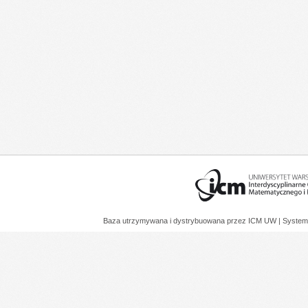
Baza utrzymywana i dystrybuowana przez
ICM UW
| System