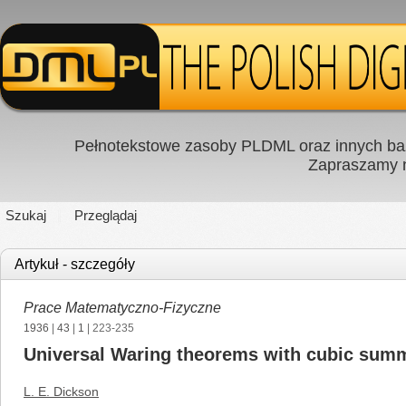
Pełnotekstowe zasoby PLDML oraz innych baz
Zapraszamy
Szukaj
Przeglądaj
Artykuł - szczegóły
Prace Matematyczno-Fizyczne
1936
|
43
|
1
| 223-235
Universal Waring theorems with cubic su
L. E. Dickson