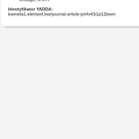
Identyfikator YADDA
bwmeta1.element.bwnjournal-article-pmfv43i1p12bwm