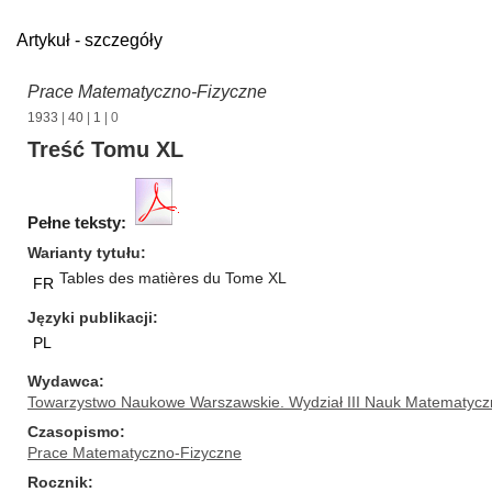
Artykuł - szczegóły
Prace Matematyczno-Fizyczne
1933
|
40
|
1
| 0
Treść Tomu XL
Pełne teksty:
Warianty tytułu
Tables des matières du Tome XL
FR
Języki publikacji
PL
Wydawca
Towarzystwo Naukowe Warszawskie. Wydział III Nauk Matematycz
Czasopismo
Prace Matematyczno-Fizyczne
Rocznik