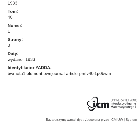
1933
Tom
40
Numer
1
Strony
0
Daty
wydano
1933
Identyfikator YADDA
bwmeta1.element.bwnjournal-article-pmfv40i1p0bwm
Baza utrzymywana i dystrybuowana przez
ICM UW
| System