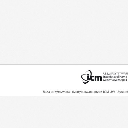
Baza utrzymywana i dystrybuowana przez
ICM UW
| System