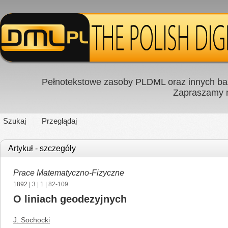
Pełnotekstowe zasoby PLDML oraz innych baz
Zapraszamy
Szukaj
Przeglądaj
Artykuł - szczegóły
Prace Matematyczno-Fizyczne
1892
|
3
|
1
| 82-109
O liniach geodezyjnych
J. Sochocki