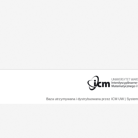
Baza utrzymywana i dystrybuowana przez
ICM UW
| System