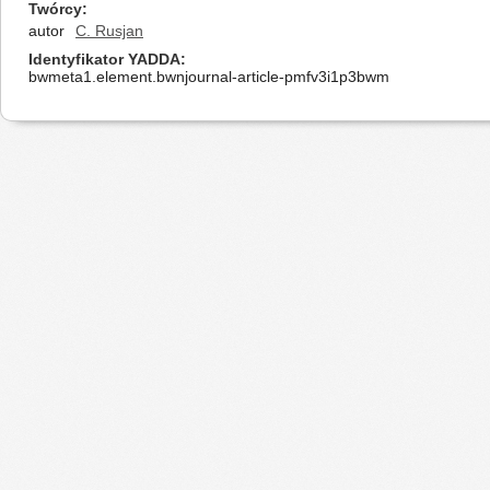
Twórcy
autor
C. Rusjan
Identyfikator YADDA
bwmeta1.element.bwnjournal-article-pmfv3i1p3bwm