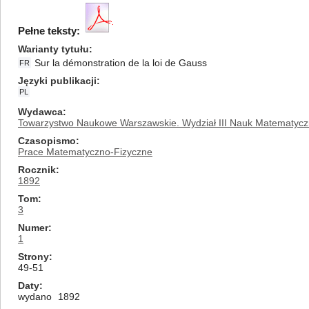
Pełne teksty:
Warianty tytułu
Sur la démonstration de la loi de Gauss
FR
Języki publikacji
PL
Wydawca
Towarzystwo Naukowe Warszawskie. Wydział III Nauk Matematycz
Czasopismo
Prace Matematyczno-Fizyczne
Rocznik
1892
Tom
3
Numer
1
Strony
49-51
Daty
wydano
1892