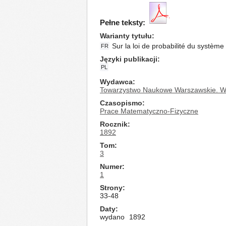
Pełne teksty:
Warianty tytułu
Sur la loi de probabilité du syst
FR
Języki publikacji
PL
Wydawca
Towarzystwo Naukowe Warszawskie. Wy
Czasopismo
Prace Matematyczno-Fizyczne
Rocznik
1892
Tom
3
Numer
1
Strony
33-48
Daty
wydano
1892