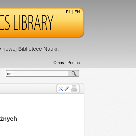
PL
|
EN
nowej Bibliotece Nauki.
O nas
Pomoc
test
eżnych