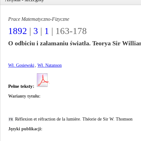
Prace Matematyczno-Fizyczne
1892
|
3
|
1
| 163-178
O odbiciu i załamaniu światła. Teorya Sir Will
Wł. Gosiewski
,
Wł. Natanson
Pełne teksty:
Warianty tytułu
Réflexion et réfraction de la lumière. Théorie de Sir W. Thomson
FR
Języki publikacji