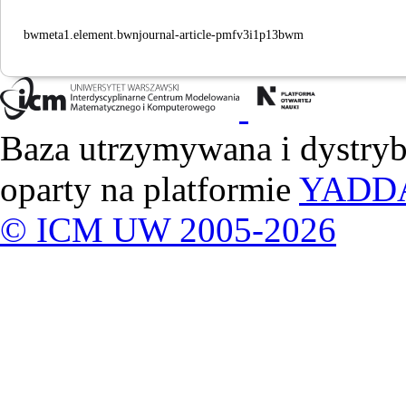
bwmeta1.element.bwnjournal-article-pmfv3i1p13bwm
Baza utrzymywana i dystry
oparty na platformie
YADD
© ICM UW 2005-2026