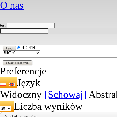
O nas
test
PL
EN
Preferencje
Język
Widoczny
[Schowaj]
Abstra
Liczba wyników
Artykuł - szczegóły