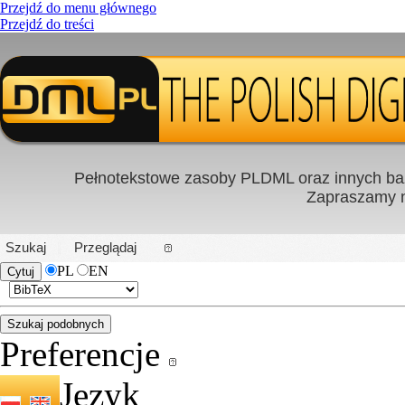
Przejdź do menu głównego
Przejdź do treści
Pełnotekstowe zasoby PLDML oraz innych baz
Zapraszamy
PL
|
EN
Szukaj
Przeglądaj
PL
EN
Preferencje
Język