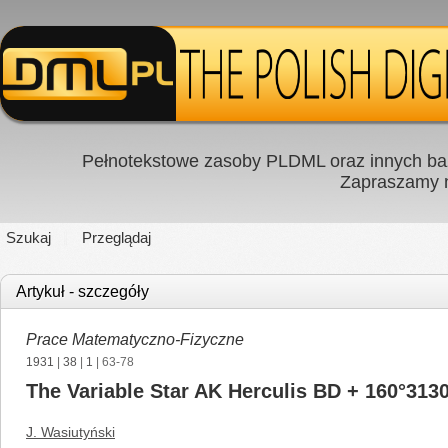
Pełnotekstowe zasoby PLDML oraz innych baz
Zapraszamy
Szukaj
Przeglądaj
Artykuł - szczegóły
Prace Matematyczno-Fizyczne
1931
|
38
|
1
| 63-78
The Variable Star AK Herculis BD + 160°313
J. Wasiutyński