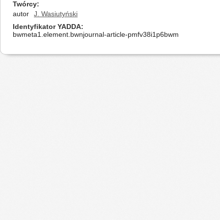
Twórcy
autor
J. Wasiutyński
Identyfikator YADDA
bwmeta1.element.bwnjournal-article-pmfv38i1p6bwm