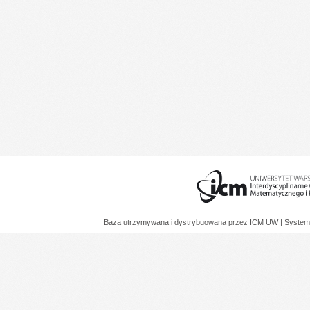
Baza utrzymywana i dystrybuowana przez
ICM UW
| System