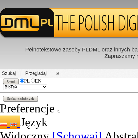
Pełnotekstowe zasoby PLDML oraz innych baz
Zapraszamy
PL
|
EN
Szukaj
Przeglądaj
PL
EN
Preferencje
Język
Widoczny
[Schowaj]
Abstra