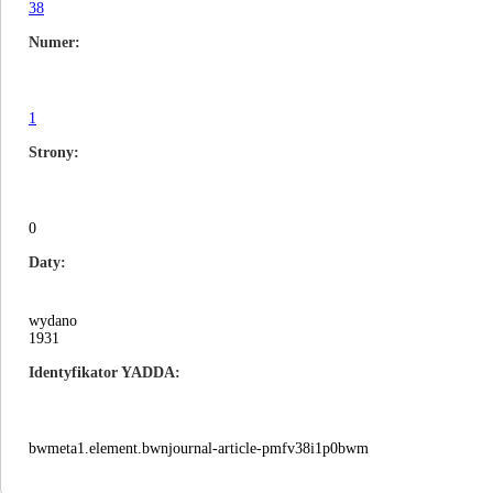
38
Numer
1
Strony
0
Daty
wydano
1931
Identyfikator YADDA
bwmeta1.element.bwnjournal-article-pmfv38i1p0bwm