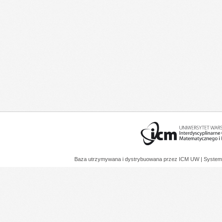
Baza utrzymywana i dystrybuowana przez
ICM UW
| System