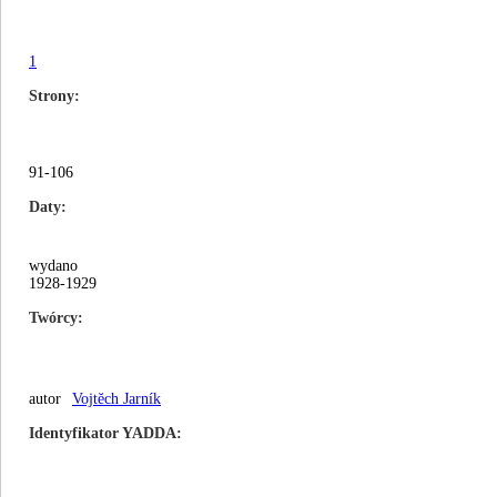
1
Strony
91-106
Daty
wydano
1928-1929
Twórcy
autor
Vojtĕch Jarník
Identyfikator YADDA