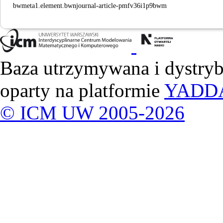
bwmeta1.element.bwnjournal-article-pmfv36i1p9bwm
Baza utrzymywana i dystry
oparty na platformie
YADD
© ICM UW 2005-2026