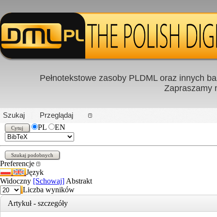
Pełnotekstowe zasoby PLDML oraz innych baz
Zapraszamy
PL
|
EN
Szukaj
Przeglądaj
PL
EN
Preferencje
Język
Widoczny
[Schowaj]
Abstrakt
Liczba wyników
Artykuł - szczegóły