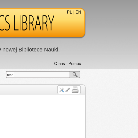
PL
|
EN
nowej Bibliotece Nauki.
O nas
Pomoc
test