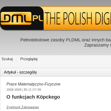
Pełnotekstowe zasoby PLDML oraz innych baz
Zapraszamy
Szukaj
Przeglądaj
Artykuł - szczegóły
Prace Matematyczno-Fizyczne
1928-1929
|
35
|
2
| 57-99
O funkcjach Köpckego
Zygmunt Zalcwasser