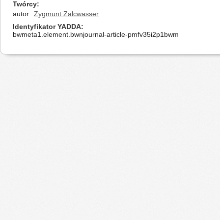
Twórcy
autor
Zygmunt Zalcwasser
Identyfikator YADDA
bwmeta1.element.bwnjournal-article-pmfv35i2p1bwm