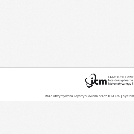
Baza utrzymywana i dystrybuowana przez
ICM UW
| System