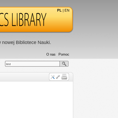
PL
|
EN
nowej Bibliotece Nauki.
O nas
Pomoc
test