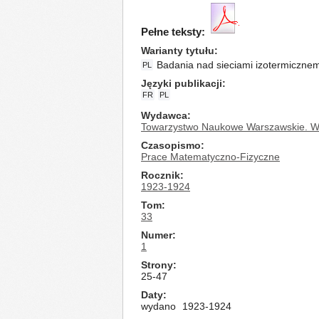
Pełne teksty:
Warianty tytułu
Badania nad sieciami izotermicznem
PL
Języki publikacji
FR
PL
Wydawca
Towarzystwo Naukowe Warszawskie. Wy
Czasopismo
Prace Matematyczno-Fizyczne
Rocznik
1923-1924
Tom
33
Numer
1
Strony
25-47
Daty
wydano
1923-1924