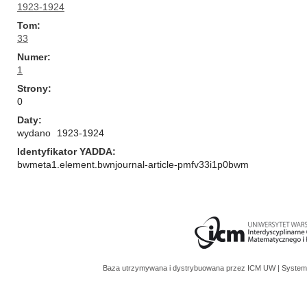
1923-1924
Tom
33
Numer
1
Strony
0
Daty
wydano
1923-1924
Identyfikator YADDA
bwmeta1.element.bwnjournal-article-pmfv33i1p0bwm
Baza utrzymywana i dystrybuowana przez
ICM UW
| System