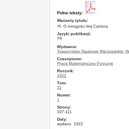
Pełne teksty:
Warianty tytułu
O mnogości linij Cantora
PL
Języki publikacji
FR
Wydawca
Towarzystwo Naukowe Warszawskie. Wy
Czasopismo
Prace Matematyczno-Fizyczne
Rocznik
1922
Tom
32
Numer
1
Strony
107-111
Daty
wydano
1922