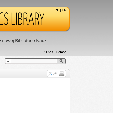
PL
|
EN
nowej Bibliotece Nauki.
O nas
Pomoc
test