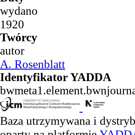
wydano
1920
Twórcy
autor
A. Rosenblatt
Identyfikator YADDA
bwmeta1.element.bwnjourn
Baza utrzymywana i dystry
oparty na platformie
YADD