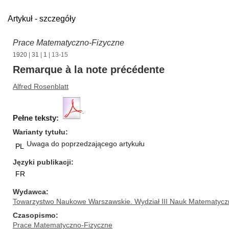
Artykuł - szczegóły
Prace Matematyczno-Fizyczne
1920
|
31
|
1
| 13-15
Remarque à la note précédente
Alfred Rosenblatt
Pełne teksty:
Warianty tytułu
Uwaga do poprzedzającego artykułu
PL
Języki publikacji
FR
Wydawca
Towarzystwo Naukowe Warszawskie. Wydział III Nauk Matematycz
Czasopismo
Prace Matematyczno-Fizyczne