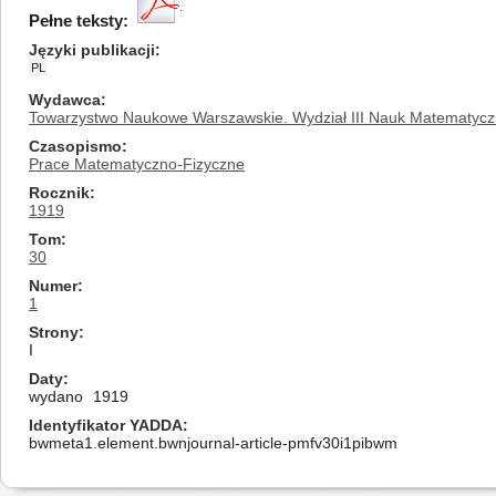
Pełne teksty:
Języki publikacji
PL
Wydawca
Towarzystwo Naukowe Warszawskie. Wydział III Nauk Matematycz
Czasopismo
Prace Matematyczno-Fizyczne
Rocznik
1919
Tom
30
Numer
1
Strony
I
Daty
wydano
1919
Identyfikator YADDA
bwmeta1.element.bwnjournal-article-pmfv30i1pibwm