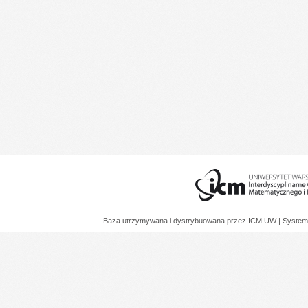
Baza utrzymywana i dystrybuowana przez
ICM UW
| System