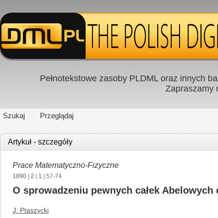
Pełnotekstowe zasoby PLDML oraz innych baz
Zapraszamy
Szukaj
Przeglądaj
Artykuł - szczegóły
Prace Matematyczno-Fizyczne
1890
|
2
|
1
| 57-74
O sprowadzeniu pewnych całek Abelowych d
J. Ptaszycki