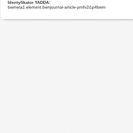
Identyfikator YADDA
bwmeta1.element.bwnjournal-article-pmfv2i1p4bwm