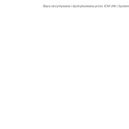
Baza utrzymywana i dystrybuowana przez
ICM UW
| System