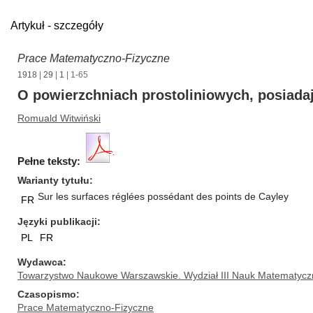
Artykuł - szczegóły
Prace Matematyczno-Fizyczne
1918
|
29
|
1
| 1-65
O powierzchniach prostoliniowych, posiada
Romuald Witwiński
Pełne teksty:
Warianty tytułu
Sur les surfaces réglées possédant des points de Cayley
FR
Języki publikacji
PL
FR
Wydawca
Towarzystwo Naukowe Warszawskie. Wydział III Nauk Matematycz
Czasopismo
Prace Matematyczno-Fizyczne