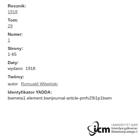
Rocznik
1918
Tom
29
Numer
1
Strony
1-65
Daty
wydano
1918
Twórcy
autor
Romuald Witwiński
Identyfikator YADDA
bwmeta1.element.bwnjournal-article-pmfv29i1p1bwm