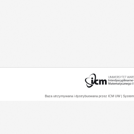
Baza utrzymywana i dystrybuowana przez
ICM UW
| System