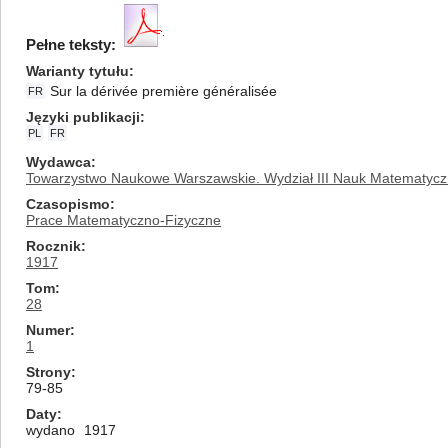
Pełne teksty:
Warianty tytułu
Sur la dérivée première généralisée
FR
Języki publikacji
PL
FR
Wydawca
Towarzystwo Naukowe Warszawskie. Wydział III Nauk Matematycz
Czasopismo
Prace Matematyczno-Fizyczne
Rocznik
1917
Tom
28
Numer
1
Strony
79-85
Daty
wydano
1917