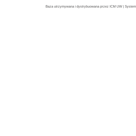
Baza utrzymywana i dystrybuowana przez
ICM UW
| System