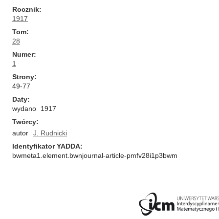
Rocznik
1917
Tom
28
Numer
1
Strony
49-77
Daty
wydano
1917
Twórcy
autor
J. Rudnicki
Identyfikator YADDA
bwmeta1.element.bwnjournal-article-pmfv28i1p3bwm