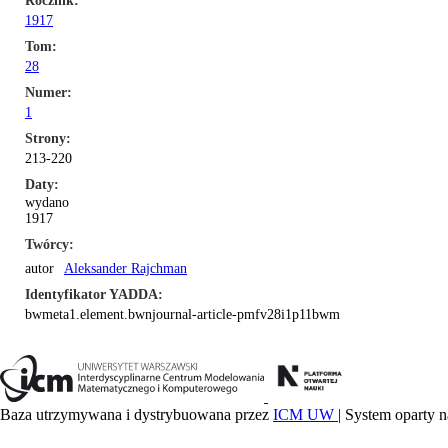
Rocznik
1917
Tom
28
Numer
1
Strony
213-220
Daty
wydano
1917
Twórcy
autor
Aleksander Rajchman
Identyfikator YADDA
bwmeta1.element.bwnjournal-article-pmfv28i1p11bwm
Baza utrzymywana i dystrybuowana przez
ICM UW
| System oparty n