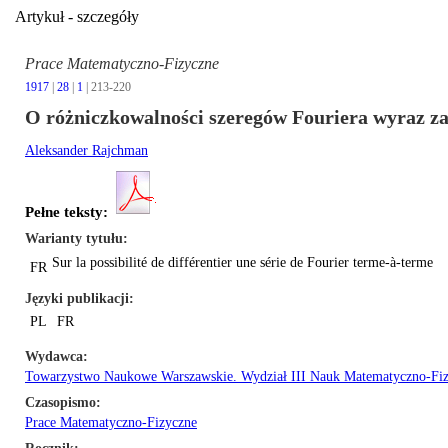
Artykuł - szczegóły
Prace Matematyczno-Fizyczne
1917
|
28
|
1
| 213-220
O różniczkowalności szeregów Fouriera wyraz z
Aleksander Rajchman
Pełne teksty:
Warianty tytułu
Sur la possibilité de différentier une série de Fourier terme-à-terme
FR
Języki publikacji
PL
FR
Wydawca
Towarzystwo Naukowe Warszawskie. Wydział III Nauk Matematyczno-Fi
Czasopismo
Prace Matematyczno-Fizyczne