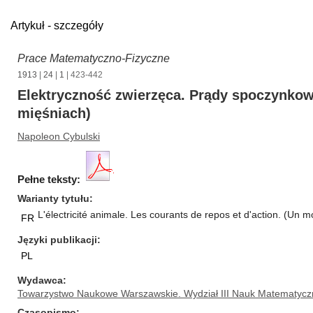
Artykuł - szczegóły
Prace Matematyczno-Fizyczne
1913
|
24
|
1
| 423-442
Elektryczność zwierzęca. Prądy spoczynko
mięśniach)
Napoleon Cybulski
Pełne teksty:
Warianty tytułu
L'électricité animale. Les courants de repos et d'action. (Un 
FR
Języki publikacji
PL
Wydawca
Towarzystwo Naukowe Warszawskie. Wydział III Nauk Matematycz
Czasopismo