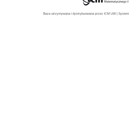
Baza utrzymywana i dystrybuowana przez
ICM UW
| System