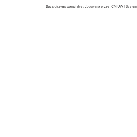
Baza utrzymywana i dystrybuowana przez
ICM UW
| System