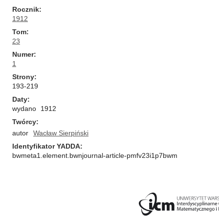
Rocznik
1912
Tom
23
Numer
1
Strony
193-219
Daty
wydano
1912
Twórcy
autor
Wacław Sierpiński
Identyfikator YADDA
bwmeta1.element.bwnjournal-article-pmfv23i1p7bwm