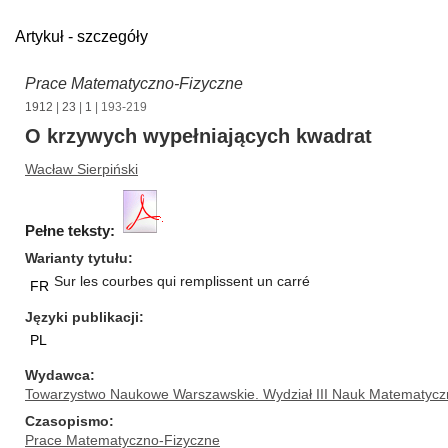
Artykuł - szczegóły
Prace Matematyczno-Fizyczne
1912
|
23
|
1
| 193-219
O krzywych wypełniających kwadrat
Wacław Sierpiński
Pełne teksty:
Warianty tytułu
Sur les courbes qui remplissent un carré
FR
Języki publikacji
PL
Wydawca
Towarzystwo Naukowe Warszawskie. Wydział III Nauk Matematycz
Czasopismo
Prace Matematyczno-Fizyczne