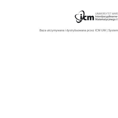
Baza utrzymywana i dystrybuowana przez
ICM UW
| System