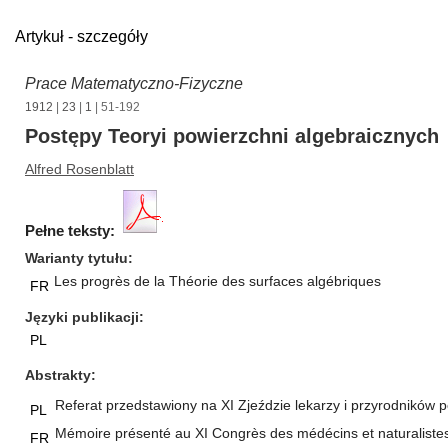
Artykuł - szczegóły
Prace Matematyczno-Fizyczne
1912
|
23
|
1
| 51-192
Postępy Teoryi powierzchni algebraicznych
Alfred Rosenblatt
Pełne teksty:
Warianty tytułu
Les progrès de la Théorie des surfaces algébriques
FR
Języki publikacji
PL
Abstrakty
Referat przedstawiony na XI Zjeździe lekarzy i przyrodników p
PL
Mémoire présenté au XI Congrès des médécins et naturalistes 
FR