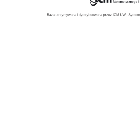
Baza utrzymywana i dystrybuowana przez
ICM UW
| System