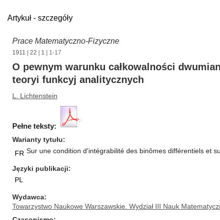
Artykuł - szczegóły
Prace Matematyczno-Fizyczne
1911
|
22
|
1
| 1-17
O pewnym warunku całkowalności dwumianó
teoryi funkcyj analitycznych
L. Lichtenstein
Pełne teksty:
Warianty tytułu
Sur une condition d'intégrabilité des binômes différentiels et 
FR
Języki publikacji
PL
Wydawca
Towarzystwo Naukowe Warszawskie. Wydział III Nauk Matematycz
Czasopismo