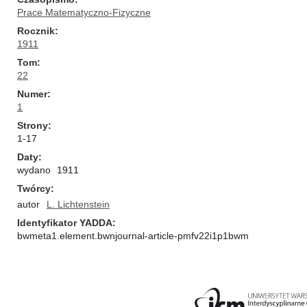
Prace Matematyczno-Fizyczne
Rocznik
1911
Tom
22
Numer
1
Strony
1-17
Daty
wydano
1911
Twórcy
autor
L. Lichtenstein
Identyfikator YADDA
bwmeta1.element.bwnjournal-article-pmfv22i1p1bwm